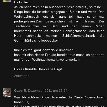
Hallo Heidi
Ja ich habe mich beim auspacken riesig gefreut , so feine
Dinge hast du für mich eingepackt. Bin hin und wech. Das
Weihnachtsbuch liest sich ganz toll, habe schon mal
probegelesen.Das Lesezeichen ist ein Traum. Der
Taschenbaumler mit Bärli und den feinen Perlen
baumnmelt schon an meiner Lieblibgstasche ,das feine
Herz schmückt meinen Schlafzimmerschrank die
Gummibärlis sind leeeeecker
fühl dich mal ganz ganz dolle umärmelt
hast mir eine riesen Freude bereitet nun muss ich aber erst
mal für den Weihnachtsmarkt weiterwerkeln
Dickes KnuddelDRückerle Birgit
Antworten
Gaby
5. Dezember 2011 um 19:24
Was für schöne Dinge da wieder die "Seiten" gewechselt
haben :O)
PS: Schau mal auf meinem Blog, da ist eine Überraschung